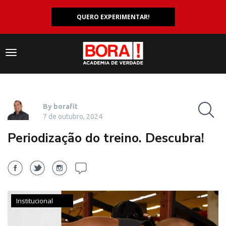
QUERO EXPERIMENTAR!
Navegação
responsiva
By borafit
7 de outubro, 2024
Periodização do treino. Descubra!
Institucional