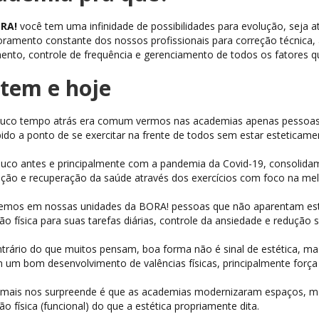
ORA!
você tem uma infinidade de possibilidades para evolução, seja a
ramento constante dos nossos profissionais para correção técnica, a
nto, controle de frequência e gerenciamento de todos os fatores qu
tem e hoje
uco tempo atrás era comum vermos nas academias apenas pessoas
bido a ponto de se exercitar na frente de todos sem estar esteticamen
co antes e principalmente com a pandemia da Covid-19, consolidamo
ção e recuperação da saúde através dos exercícios com foco na melh
emos em nossas unidades da BORA! pessoas que não aparentam esta
ão física para suas tarefas diárias, controle da ansiedade e redução si
trário do que muitos pensam, boa forma não é sinal de estética, mas
 um bom desenvolvimento de valências físicas, principalmente força m
mais nos surpreende é que as academias modernizaram espaços, ma
ão física (funcional) do que a estética propriamente dita.