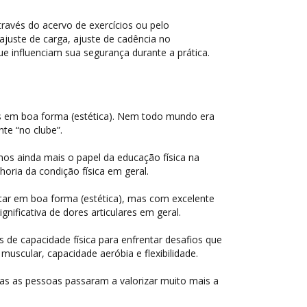
través do acervo de exercícios ou pelo
juste de carga, ajuste de cadência no
e influenciam sua segurança durante a prática.
 em boa forma (estética). Nem todo mundo era
te “no clube”.
s ainda mais o papel da educação física na
oria da condição física em geral.
r em boa forma (estética), mas com excelente
gnificativa de dores articulares em geral.
 de capacidade física para enfrentar desafios que
uscular, capacidade aeróbia e flexibilidade.
s as pessoas passaram a valorizar muito mais a