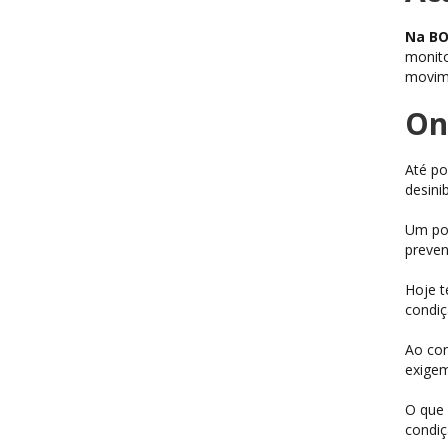
Na B
monito
movime
On
Até po
desini
Um pou
preven
Hoje t
condiç
Ao con
exigem
O que 
condiç