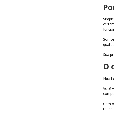
Po
Simple
certam
funcion
Somos 
qualid
Sua pr
O 
Não li
Você v
compos
Com o 
rotina