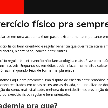
ercício físico pra sempre
ular-se em uma academia é um passo extremamente importante em q
cício físico bem orientado e regular beneficia qualquer faixa etári
iabetes, hipertensão, câncer, entre outras.
cício regular é a intervenção não farmacológica mais eficaz para sa
ansmissíveis. Enquanto os remédios podem fazer mal (efeitos colate
 só faz mal quando feito de forma mal planejada.
tamos aqui para promover uma disputa de eficácia entre remédios e 
ciona resultados em todas as instâncias da vida, seja no alívio de d
ção do sono, mais vitalidade, melhora do metabolismo, prevenção de
o do exercício físico regular e bem orientado.
ademia pra que?