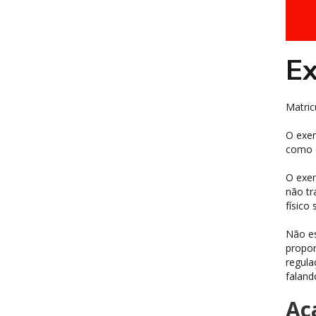
Ex
Matric
O exer
como d
O exer
não tr
físico
Não es
propor
regula
faland
Ac