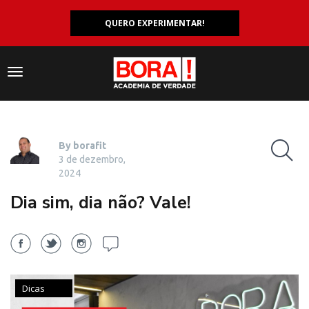
QUERO EXPERIMENTAR!
Navegação
responsiva
By borafit
3 de dezembro,
2024
Dia sim, dia não? Vale!
Dicas