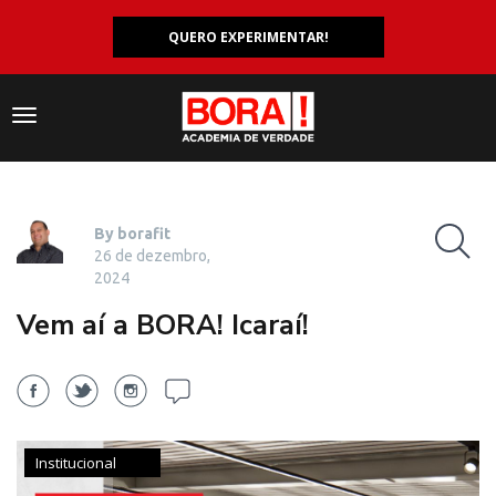
QUERO EXPERIMENTAR!
Navegação
responsiva
By borafit
26 de dezembro,
2024
Vem aí a BORA! Icaraí!
Institucional