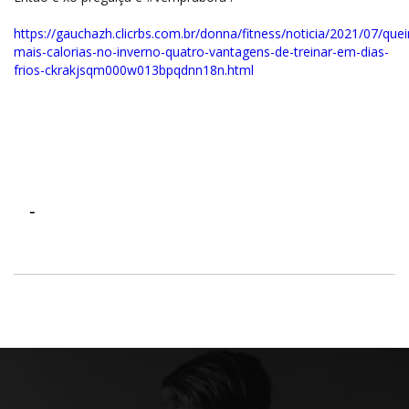
https://gauchazh.clicrbs.com.br/donna/fitness/noticia/2021/07/qu
mais-calorias-no-inverno-quatro-vantagens-de-treinar-em-dias-
frios-ckrakjsqm000w013bpqdnn18n.html
-