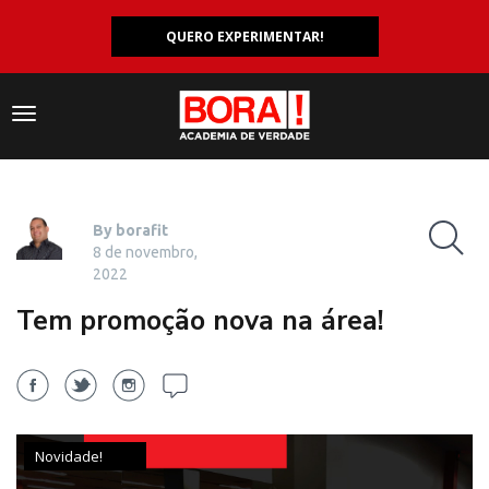
QUERO EXPERIMENTAR!
Navegação
responsiva
By borafit
8 de novembro,
2022
Tem promoção nova na área!
Novidade!