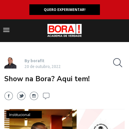
QUERO EXPERIMENTAR!
Navegação
responsiva
By borafit
20 de outubro, 2022
Show na Bora? Aqui tem!
Institucional