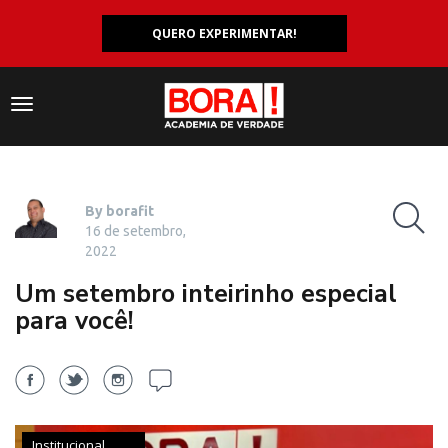
QUERO EXPERIMENTAR!
Navegação
responsiva
By borafit
16 de setembro,
2022
Um setembro inteirinho especial
para você!
Institucional