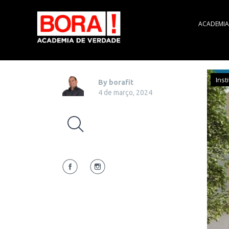
ACADEMIA
Inst
By borafit
4 de março, 2024