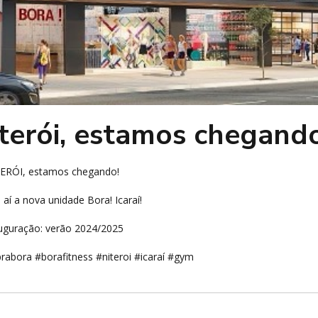
terói, estamos chegando
ERÓI, estamos chegando!
aí a nova unidade Bora! Icaraí!
uguração: verão 2024/2025
abora #borafitness #niteroi #icaraí #gym