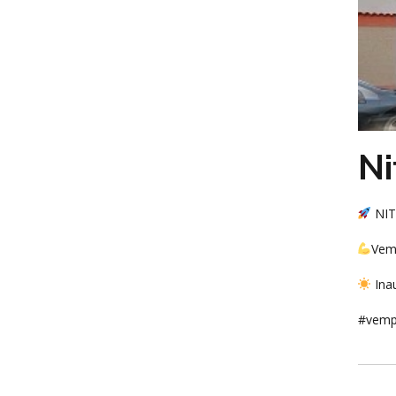
Ni
NIT
Vem 
Ina
#vempr