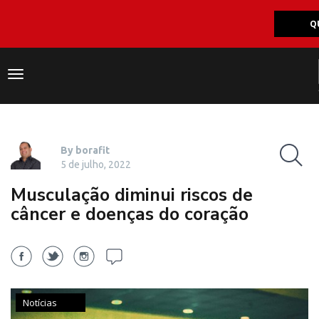
Q
Navegação
responsiva
By borafit
5 de julho, 2022
Musculação diminui riscos de
câncer e doenças do coração
Notícias