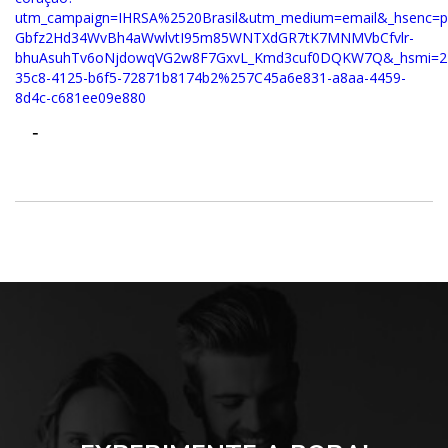
utm_campaign=IHRSA%2520Brasil&utm_medium=email&_hsenc=
Gbfz2Hd34WvBh4aWwlvtI95m85WNTXdGR7tK7MNMVbCfvlr-
bhuAsuhTv6oNjdowqVG2w8F7GxvL_Kmd3cuf0DQKW7Q&_hsmi=2183
35c8-4125-b6f5-72871b8174b2%257C45a6e831-a8aa-4459-
8d4c-c681ee09e880
-