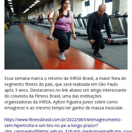
Essa semana marca o retorno da IHRSA Brasil, a maior feira do
segmento fitness do país, que será realizada em São Paulo
após 3 anos. Destacamos no link abaixo um artigo interessante
do colunista da Fitness Brasil, uma das instituições
organizadoras da IHRSA, Aylton Figueira Junior sobre como
emagrecer e ao mesmo tempo ter ganho de massa muscular.
https://www.fitnessbrasil.com.br/2022/08/04/emagrecimento-
sem-hipertrofia-e-um-tiro-no-pe-a-longo-prazo/?
utm_campaign=fitletter_edicao_32&utm_medium=email&utm_sour