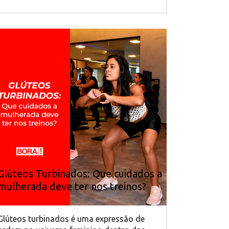
Glúteos Turbinados: Que cuidados a
mulherada deve ter nos treinos?
Glúteos turbinados é uma expressão de